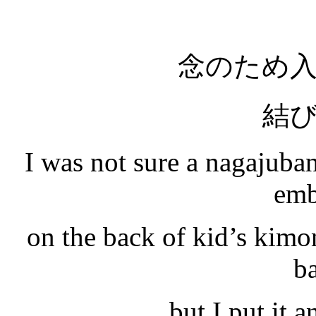
念のため
結
I was not sure a nagajuba
emb
on the back of kid’s kimo
b
but I put it a