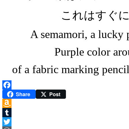
これはすぐ
A semamori, a lucky p
Purple color aro
of a fabric marking pencil
Share
Post
Facebook
Amazon
Wish
Tumblr