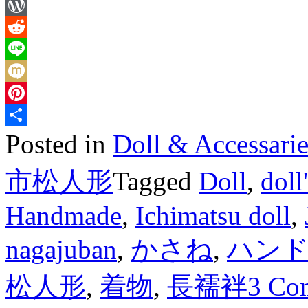
List
Twitter
WordPress
Reddit
Line
Mixi
Pinterest
Posted in
Doll & Access
Share
市松人形
Tagged
Doll
,
doll
Handmade
,
Ichimatsu doll
,
nagajuban
,
かさね
,
ハン
松人形
,
着物
,
長襦袢
3 Co