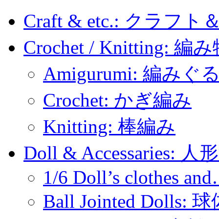
Craft & etc.: クラ
Crochet / Knitting: 編
Amigurumi: 編みぐ
Crochet: かぎ編み
Knitting: 棒編み
Doll & Accessaries:
1/6 Doll’s clothes an
Ball Jointed Doll