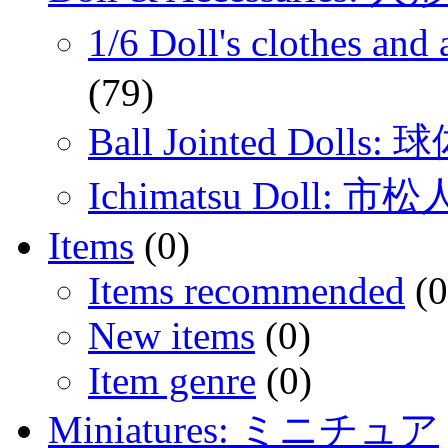
1/6 Doll's clothes 
(79)
Ball Jointed Doll
Ichimatsu Doll: 市
Items
(0)
Items recommended
(0
New items
(0)
Item genre
(0)
Miniatures: ミニチュア