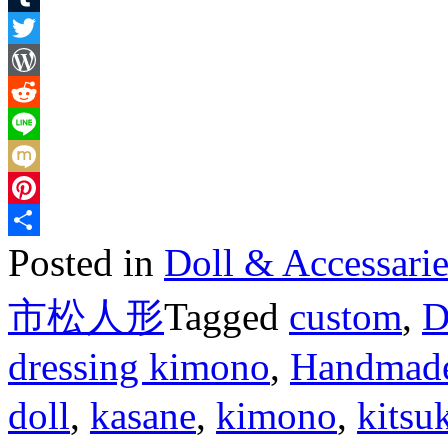
Wish
Tumblr
List
Twitter
WordPress
Reddit
Line
Mixi
Pinterest
Posted in
Doll & Access
Share
市松人形
Tagged
custom
,
D
dressing kimono
,
Handmad
doll
,
kasane
,
kimono
,
kitsu