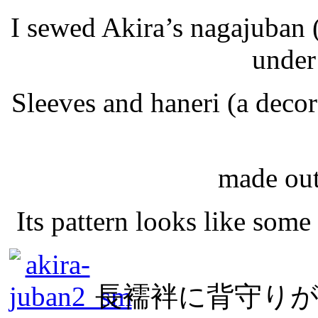
I sewed Akira’s nagajuban 
under
Sleeves and haneri (a deco
made out 
Its pattern looks like som
長襦袢に背守り