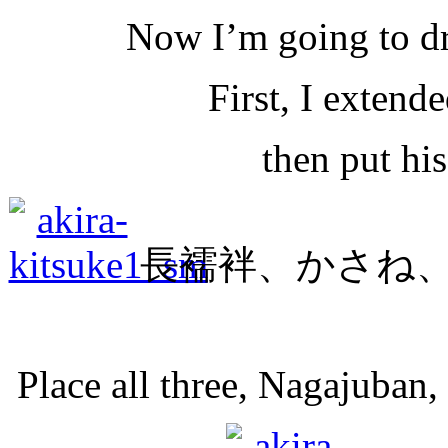
Now I’m going to dr
First, I extend
then put hi
長襦袢、かさね
Place all three, Nagajuban, 