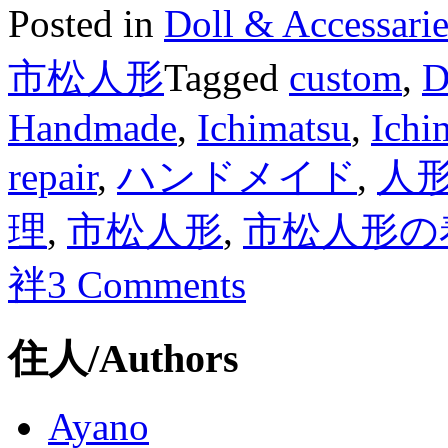
Posted in
Doll & Access
Share
市松人形
Tagged
custom
,
D
Handmade
,
Ichimatsu
,
Ichi
repair
,
ハンドメイド
,
人
理
,
市松人形
,
市松人形の
袢
3 Comments
住人/Authors
Ayano