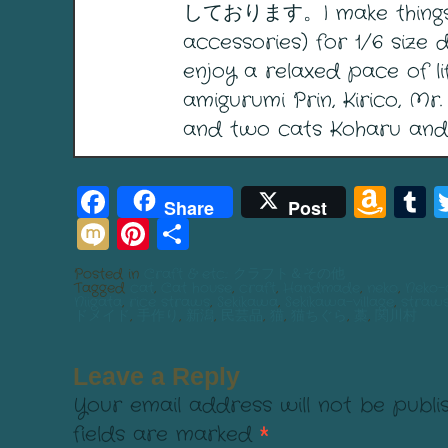
しております。I make things 
accessories) for 1/6 size do
enjoy a relaxed pace of li
amigurumi Prin, Kirico, Mr
and two cats Koharu and 
Facebook
Am
T
Share
Post
Mixi
Pinterest
Share
Wis
List
Posted in
Craft & etc.: クラフト＆その他
Tagged
cat
,
Cat house
,
craft
,
Handmade
,
neko
,
Neko-
Niigata
,
rice straws
,
Sekikawa
,
Sekikawa-village
,
straw
ドメイド
,
手作り
,
新潟
,
民芸品
,
猫
,
猫ちぐら
,
藁
,
関川村
Leave a Reply
Your email address will not be publi
fields are marked
*