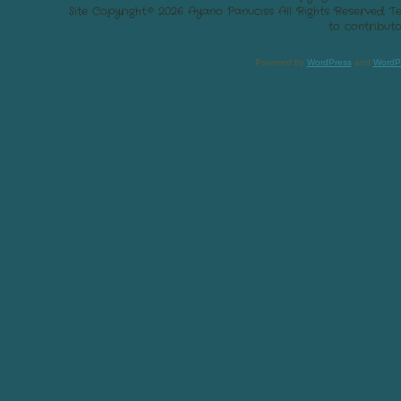
Site Copyright:© 2026 Ayano Panuciss All Rights Reserved. 
to contributo
Powered by
WordPress
and
WordP