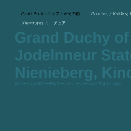
Craft & etc.: クラフト＆その他
Crochet / Knitting
Miniatures: ミニチュア
Grand Duchy of
Jodelnneur State
Nienieberg, Kino
ロシーノ大公国ヨーデルヌール州ニーニーベルグ市きのこ地区