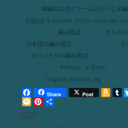
縁編みは生クリームみたいな玉編
Edging is bobble stitch, looks like 
編み図は
CharAmi
さんか
日本語の編み図は
Crochet and Me
さ
オリジナルの編み図は
Mary Ann Fri
Pattern is from
CharA
Original pattern by
Mary Ann
Facebook
Am
T
Share
Post
Mixi
Pinterest
Share
Wis
List
Posted in
Crochet / Knitting: 編み物
,
Crochet: かぎ編み
Tagged
blanket
,
crochet
,
Handmade
,
hearts
,
hearts m
イド
,
ハート
,
ハート模様
,
ブランケット
Leave a comment