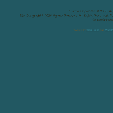
Theme Copyright: © 2026. Hi
Site Copyright:© 2026 Ayano Panuciss All Rights Reserved. 
to contributo
Powered by
WordPress
and
WordP