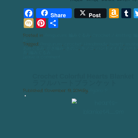
Facebook
Am
T
Share
Post
Mixi
Pinterest
Share
Wis
List
Posted in
Amigurumi: 編みぐるみ
,
Crochet / Knitting:
み
Tagged
Amigurumi
,
crochet
,
Handmade
,
hearts
,
mush
あみぐるみ
,
かぎ編み
,
きのこ
,
キノコ
,
ハンドメイド
,
ハート
糸
,
編みぐるみ
Leave a comment
Crochet Colorful Hearts Bl
ラフルハートブランケット
Published
November 19, 2014
By
Ayano P