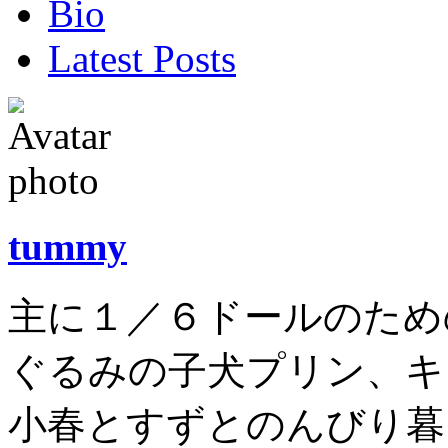
Bio
following
two
Latest Posts
tabs
change
content
below.
tummy
主に１／６ドールのため
ぐるみの子犬プリン、キ
小春とすずとのんびり暮ら