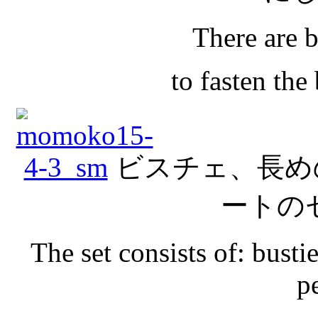
There are 
to fasten the 
ビスチェ、長め
ートの
The set consists of: busti
pe
The