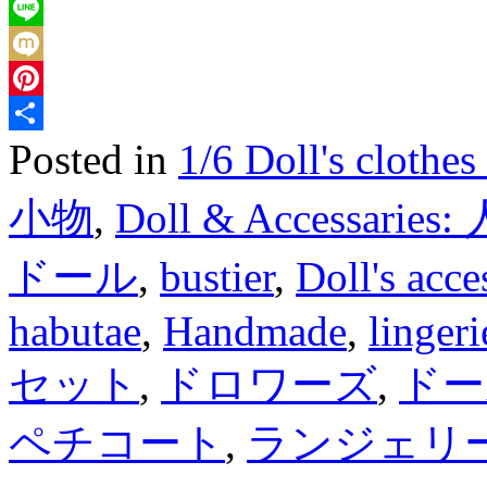
Reddit
Line
Mixi
Pinterest
Posted in
1/6 Doll's clot
Share
小物
,
Doll & Accessari
ドール
,
bustier
,
Doll's acce
habutae
,
Handmade
,
lingeri
セット
,
ドロワーズ
,
ドー
ペチコート
,
ランジェリ