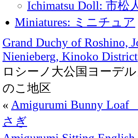
Ichimatsu Doll: 市
Miniatures: ミニチュア
Grand Duchy of Roshino, Jo
Nienieberg, Kinoko District
ロシーノ大公国ヨーデル
のこ地区
«
Amigurumi Bunny
さぎ
Amigurumi Sitting En