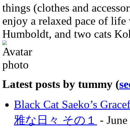
things (clothes and accessori
enjoy a relaxed pace of lif
Humboldt, and two cats Ko
Latest posts by tummy
(
se
Black Cat Saeko’s G
雅な日々 その１
- June