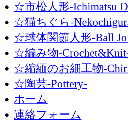
☆市松人形-Ichimatsu Do
☆猫ちぐら-Nekochigur
☆球体関節人形-Ball Joint
☆編み物-Crochet&Knit
☆縮緬のお細工物-Chirime
☆陶芸-Pottery-
ホーム
連絡フォーム