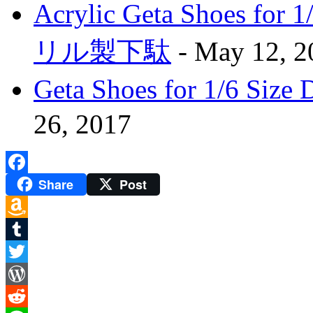
Acrylic Geta Shoes fo
リル製下駄
- May 12, 2
Geta Shoes for 1/6 
26, 2017
Share
Post
Facebook
Amazon
Wish
Tumblr
List
Twitter
WordPress