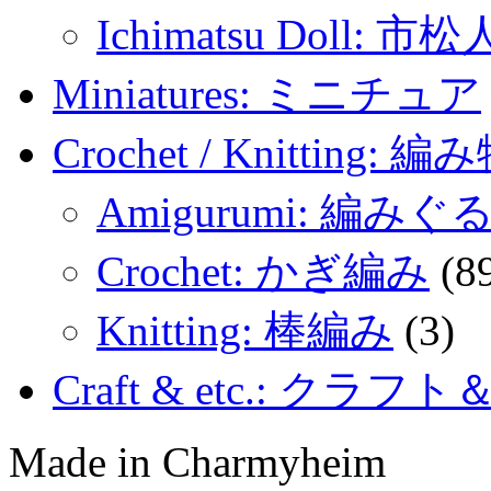
Ichimatsu Doll: 市
Miniatures: ミニチュア
Crochet / Knitting: 編
Amigurumi: 編みぐ
Crochet: かぎ編み
(8
Knitting: 棒編み
(3)
Craft & etc.: クラ
Made in Charmyheim