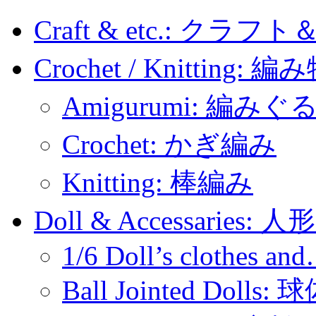
Craft & etc.: クラ
Crochet / Knitting: 編
Amigurumi: 編みぐ
Crochet: かぎ編み
Knitting: 棒編み
Doll & Accessaries:
1/6 Doll’s clothes an
Ball Jointed Doll