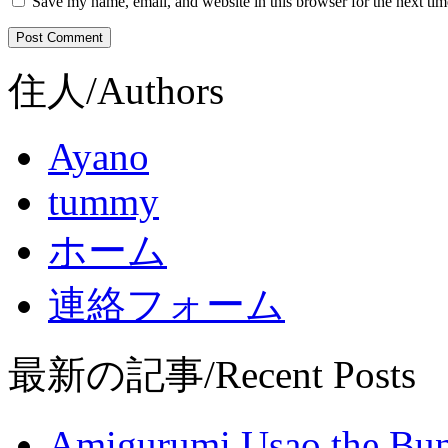
Save my name, email, and website in this browser for the next ti
住人/Authors
Ayano
tummy
ホーム
連絡フォーム
最新の記事/Recent Posts
Amigurumi Usao t