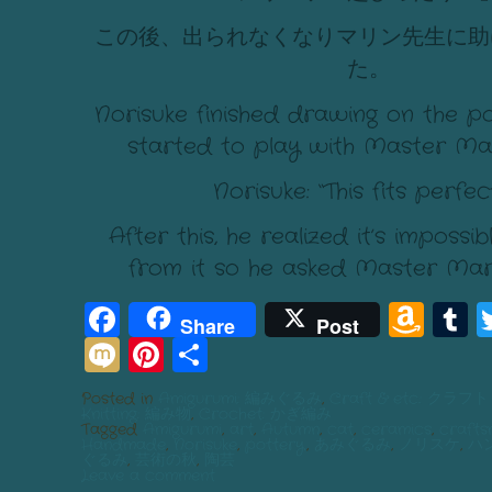
この後、出られなくなりマリン先生に助
た。
Norisuke finished drawing on the po
started to play with Master Mar
Norisuke: “This fits perfect
After this, he realized it’s impossi
from it so he asked Master Mari
Facebook
Am
T
Share
Post
Mixi
Pinterest
Share
Wis
List
Posted in
Amigurumi: 編みぐるみ
,
Craft & etc.: クラ
Knitting: 編み物
,
Crochet: かぎ編み
Tagged
Amigurumi
,
art
,
Autumn
,
cat
,
ceramics
,
crafts
Handmade
,
Norisuke
,
pottery
,
あみぐるみ
,
ノリスケ
,
ハ
ぐるみ
,
芸術の秋
,
陶芸
Leave a comment