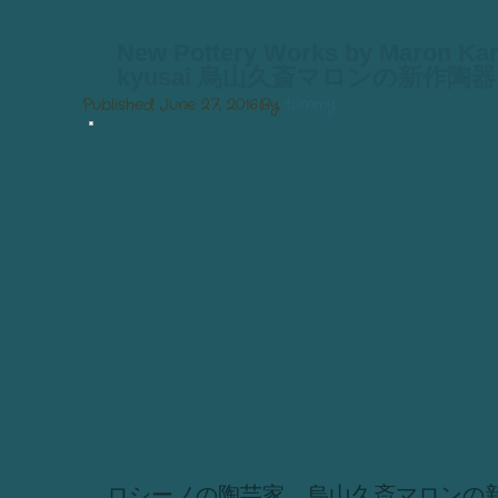
New Pottery Works by Maron Ka
kyusai 烏山久斎マロンの新作陶器
Published
June 27, 2016
By
tummy
ロシーノの陶芸家、烏山久斎マロンの