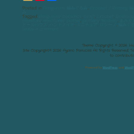
List
Posted in
Amigurumi: 編みぐるみ
,
Crochet / Knitting:
み
Tagged
Amigurumi
,
ceramics
,
craft
,
crochet
,
Dollhous
miniature
,
miniatures
,
potter
,
pottery
,
Roshino
,
あみぐ
ドールハウス
,
ハンドメイド
,
ミニチュア
,
ロシーノ
,
編みぐ
Leave a comment
Theme Copyright: © 2026. Hi
Site Copyright:© 2026 Ayano Panuciss All Rights Reserved. 
to contributo
Powered by
WordPress
and
WordP