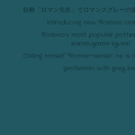
自称「ロマン先生」でロマンスグレーの
Introducing new Roshino cha
Roshino’s most popular potte
Karasuyama-kyusai”.
Calling himself “Roman-sensei”, he is
gentleman with grey hai