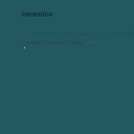
ceramics
Norisuke in Autumn ノリスケの
Published
October 25, 2016
By
tummy