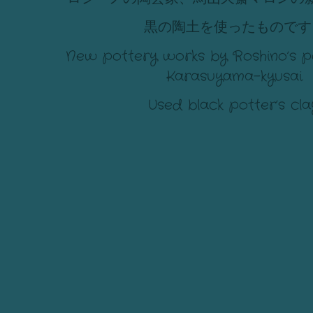
黒の陶土を使ったものです
New pottery works by Roshino’s p
Karasuyama-kyusai.
Used black potter’s cla