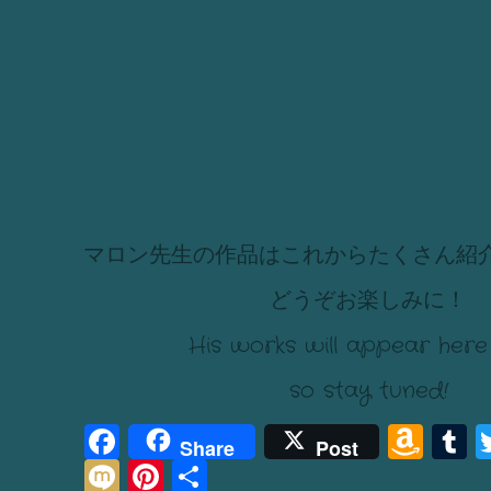
マロン先生の作品はこれからたくさん紹
どうぞお楽しみに！
His works will appear here
so stay tuned!
Facebook
Am
T
Share
Post
Mixi
Pinterest
Share
Wis