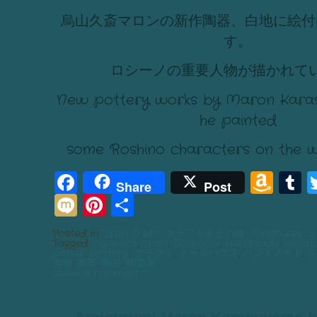
烏山久斎マロンの新作陶器、白地に絵付
す。
ロシーノの重要人物が描かれて
New pottery works by Maron Karas
he painted
some Roshino characters on the w
Facebook
Am
T
Share
Post
Mixi
Pinterest
Share
Wis
List
Posted in
Craft & etc.: クラフト＆その他
,
Miniatures
Tagged
ceramics
,
craft
,
Dollhouse
,
Handmade
,
miniat
potter
,
pottery
,
クラフト
,
ドールハウス
,
ハンドメイド
,
き物
,
陶器
,
陶芸
,
陶芸家
Leave a comment