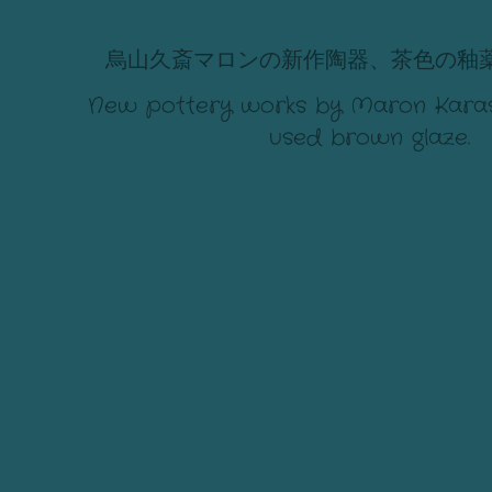
烏山久斎マロンの新作陶器、茶色の釉
New pottery works by Maron Karas
used brown glaze.