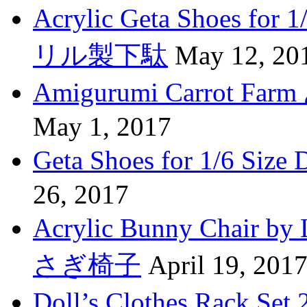
Acrylic Geta Shoes fo
リル製下駄
May 12, 20
Amigurumi Carro
May 1, 2017
Geta Shoes for 1/6 
26, 2017
Acrylic Bunny Cha
さぎ椅子
April 19, 201
Doll’s Clothes Rac