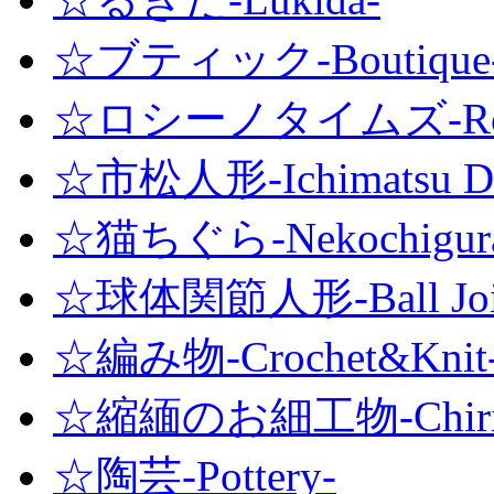
☆ブティック-Boutique
☆ロシーノタイムズ-Roshi
☆市松人形-Ichimatsu Do
☆猫ちぐら-Nekochigur
☆球体関節人形-Ball Joint
☆編み物-Crochet&Knit
☆縮緬のお細工物-Chirime
☆陶芸-Pottery-