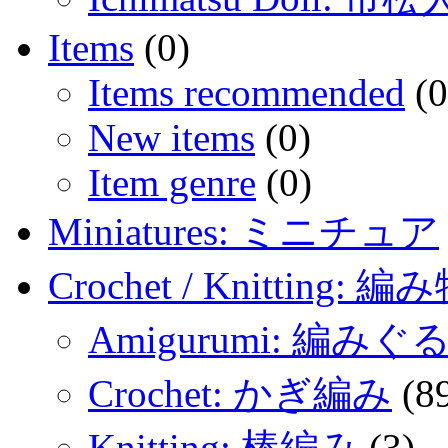
Items
(0)
Items recommended
(0
New items
(0)
Item genre
(0)
Miniatures: ミニチュア
Crochet / Knitting: 編
Amigurumi: 編みぐ
Crochet: かぎ編み
(8
Knitting: 棒編み
(3)