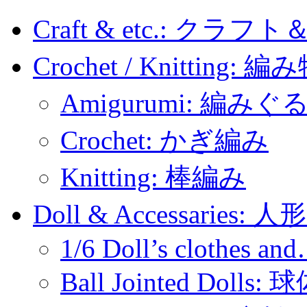
Craft & etc.: クラ
Crochet / Knitting: 編
Amigurumi: 編みぐ
Crochet: かぎ編み
Knitting: 棒編み
Doll & Accessaries:
1/6 Doll’s clothes an
Ball Jointed Doll