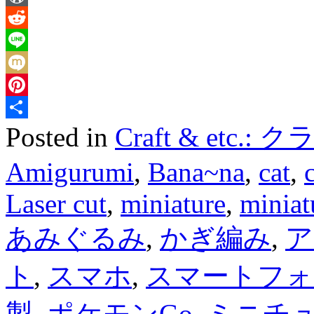
WordPress
Reddit
Line
Mixi
Pinterest
Posted in
Craft & etc
Share
Amigurumi
,
Bana~na
,
cat
,
Laser cut
,
miniature
,
miniat
あみぐるみ
,
かぎ編み
,
ア
ト
,
スマホ
,
スマートフォ
製
,
ポケモンGo
,
ミニチ