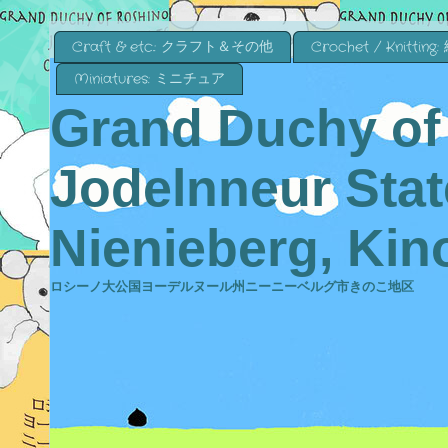
Craft & etc.: クラフト＆その他
Crochet / Knitting
Miniatures: ミニチュア
Grand Duchy of
Jodelnneur State
Nienieberg, Kino
ロシーノ大公国ヨーデルヌール州ニーニーベルグ市きのこ地区