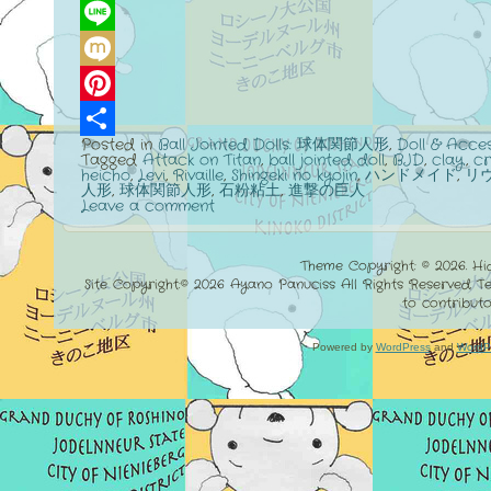
Reddit
Line
Mixi
Pinterest
Posted in
Ball Jointed Dolls: 球体関節人形
,
Doll & Acc
Share
Tagged
Attack on Titan
,
ball jointed doll
,
BJD
,
clay
,
cr
heicho
,
Levi
,
Rivaille
,
Shingeki no kyojin
,
ハンドメイド
,
リ
人形
,
球体関節人形
,
石粉粘土
,
進撃の巨人
Leave a comment
Theme Copyright: © 2026. Hi
Site Copyright:© 2026 Ayano Panuciss All Rights Reserved. 
to contributo
Powered by
WordPress
and
WordP