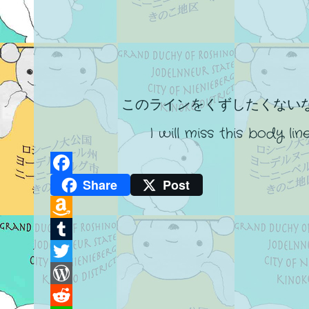
このラインをくずしたくない
I will miss this body line
Share
Post
Facebook
Amazon
Wish
Tumblr
List
Twitter
WordPress