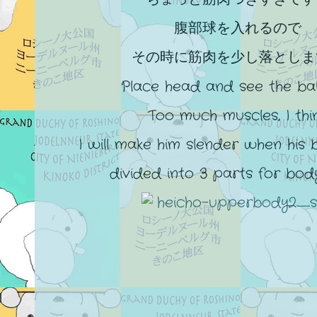
腹部球を入れるので
その時に筋肉を少し落としま
Place head and see the bal
Too much muscles, I thin
I will make him slender when his 
divided into 3 parts for body