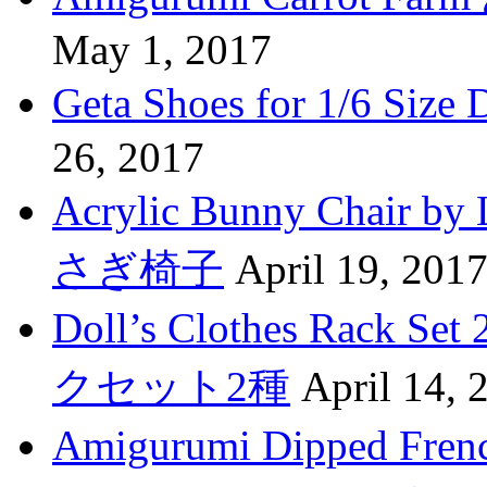
May 1, 2017
Geta Shoes for 1/6 
26, 2017
Acrylic Bunny Cha
さぎ椅子
April 19, 201
Doll’s Clothes Rac
クセット2種
April 14, 
Amigurumi Dipped F