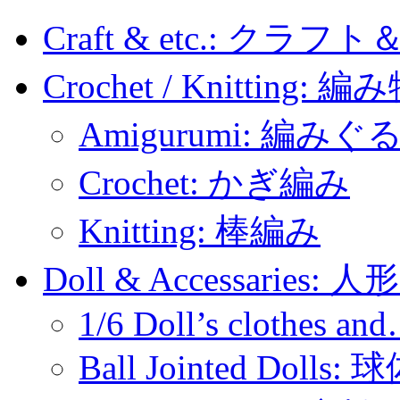
Craft & etc.: クラ
Crochet / Knitting: 編
Amigurumi: 編みぐ
Crochet: かぎ編み
Knitting: 棒編み
Doll & Accessaries:
1/6 Doll’s clothes an
Ball Jointed Doll