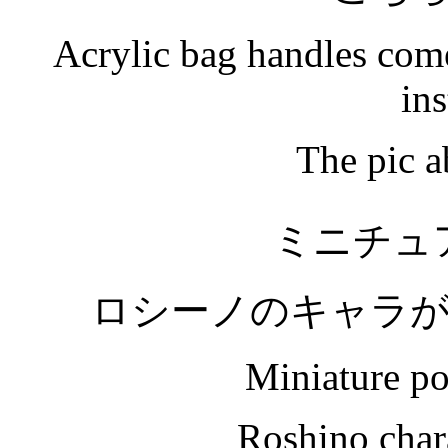
Acrylic bag handles come
ins
The pic a
ミニチュ
ロシーノのキャラ
Miniature po
Roshino char