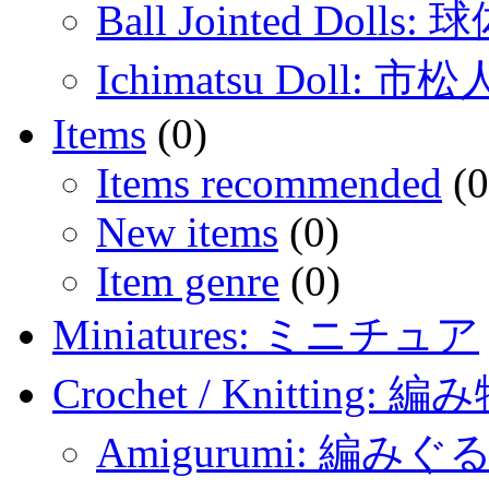
Ball Jointed Doll
Ichimatsu Doll: 市
Items
(0)
Items recommended
(0
New items
(0)
Item genre
(0)
Miniatures: ミニチュア
Crochet / Knitting: 編
Amigurumi: 編みぐ