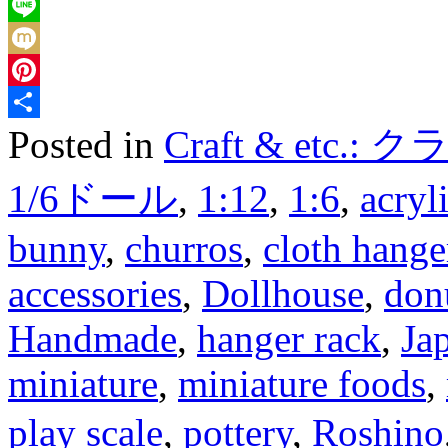
Reddit
Line
Mixi
Pinterest
Posted in
Craft & etc
Share
1/6ドール
,
1:12
,
1:6
,
acryl
bunny
,
churros
,
cloth hange
accessories
,
Dollhouse
,
don
Handmade
,
hanger rack
,
Ja
miniature
,
miniature foods
,
play scale
,
pottery
,
Roshino