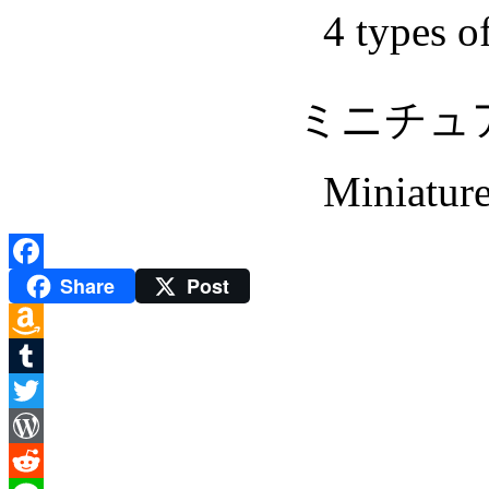
4 types of
ミニチュ
Miniature
Share
Post
Facebook
Amazon
Wish
Tumblr
List
Twitter
WordPress